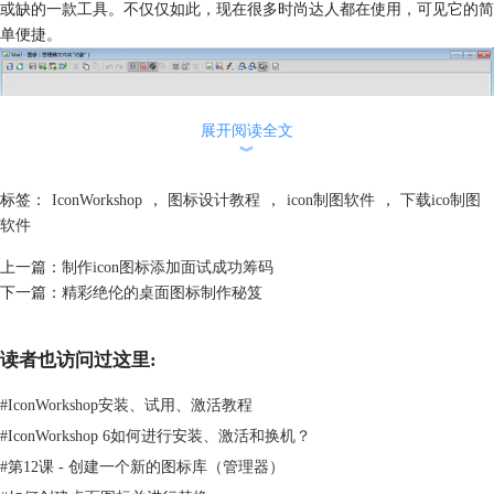
或缺的一款工具。不仅仅如此，现在很多时尚达人都在使用，可见它的简
单便捷。
展开阅读全文
︾
标签：
IconWorkshop
，
图标设计教程
，
icon制图软件
，
下载ico制图
软件
上一篇：
制作icon图标添加面试成功筹码
下一篇：
精彩绝伦的桌面图标制作秘笈
听完我上面的介绍，同事们决定下载ico制图软件的图标设计教程来学
读者也访问过这里:
习。数日后他们告诉我效果太赞了，感谢我的推荐了ico制图软件和图标
#
IconWorkshop安装、试用、激活教程
设计教程。事实证明选择ico制图软件会是一个明智的做法，它的功能之
强大是其他同款软件所无法企及的，如果你看到这篇文章，也想尝试一下
#
IconWorkshop 6如何进行安装、激活和换机？
的话，那还等什么，事不宜迟，赶紧参与我们的队伍当中吧！
#
第12课 - 创建一个新的图标库（管理器）