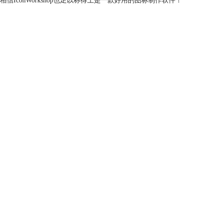
conWorkshop也足以称得上是一款好用的图标制作软件！