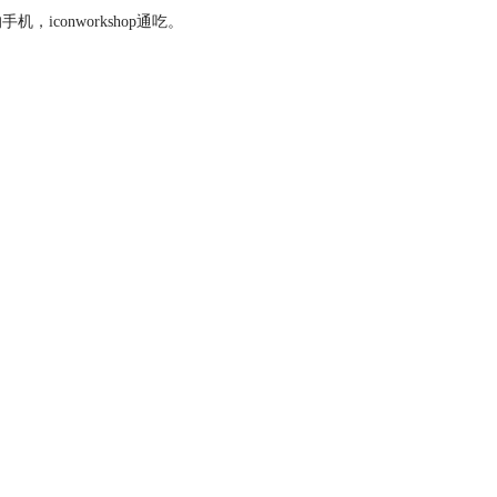
，iconworkshop通吃。