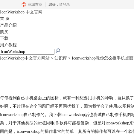
商城首页
您好，
请登录
IconWorkshop
中文官网
首 页
产品介绍
购买
下载
用户教程
IconWorkshop中文官方网站
>
知识库
> Iconworkshop教你怎么换手机桌
每每看到自己手机桌面上的图标，就有一种想要甩手机的冲动，自从换了
好啊，不过现在这个问题已经不再困扰我了，因为我学会了使用ico图标制
iconworkshop自己制作的。我
下载iconworkshop
后也尝试自己制作手机图
杂，对于其他类型的ico图标制作软件可能很复杂，但是对iconworksh
同的是，iconworkshop的操作非常的简单，其所有的操作都可以在一