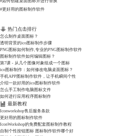
#
如何创建桌面图标并进行替换
#
更好用的图标制作软件
2、在出现的编辑区中添加需要进行设计的图标素材，如果我们对图标素
材有什么不满意的地方，可以利用ico图标制作软件的编辑功能对图标素
热门点击排行
材进行编辑，操作区在软件的右侧。 3、编辑结束后，我们需要对图标进
怎么制作桌面图标？
行保存，需要点击操作窗口左上角的“保存”按钮对图标进行保存。 4、最
透明背景的ico图标制作步骤
后我们就需要将自己制作的ico电脑图标进行应用了。
Ico图标制作软件功
PNG图标如何制作,专业的PNG图标制作软件
能
不止于此，这也是吸引众多ico图标制作爱好者的原因。选择ico图标制
图标制作软件如何编辑图标？
作软件不仅可以让你的生活变得多姿多彩，更可以让你的事业变得一帆风
第7课 - 从几个图像对象组成一个图标
顺。
ico图标制作：如何修改电脑桌面图标？
手机APP图标制作软件，让手机瞬间个性
介绍一款好用的ico图标制作软件
怎么手工制作电脑图标文件
如何进行应用程序图标制作
最新教程
Iconworkshop售后服务条款
更好用的图标制作软件
IconWorkshop的免费配套图标制作教程
自制个性按钮图标 图标制作软件哪个好