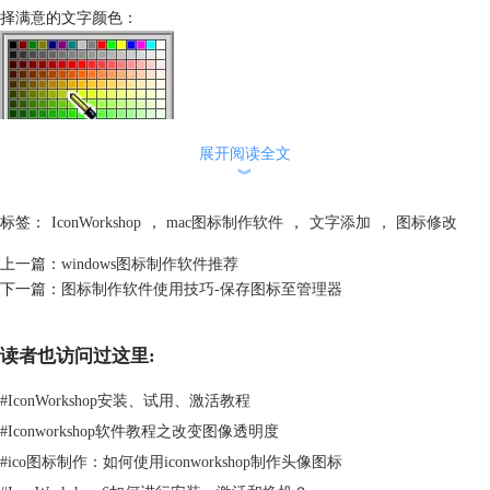
择满意的文字颜色：
展开阅读全文
︾
标签：
IconWorkshop
，
mac图标制作软件
，
文字添加
，
图标修改
上一篇：
windows图标制作软件推荐
下一篇：
图标制作软件使用技巧-保存图标至管理器
读者也访问过这里:
接下来，点击绘图工具栏的“文本”按钮（快捷键ctrl+t）：
#
IconWorkshop安装、试用、激活教程
#
Iconworkshop软件教程之改变图像透明度
#
ico图标制作：如何使用iconworkshop制作头像图标