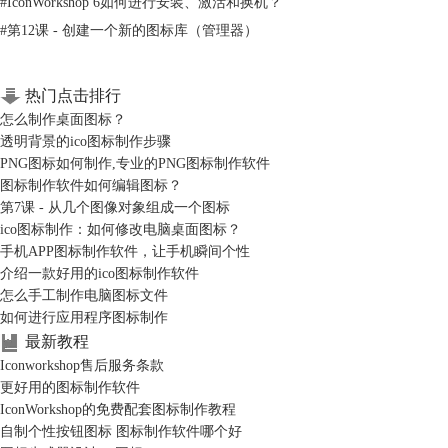
#
IconWorkshop 6如何进行安装、激活和换机？
#
第12课 - 创建一个新的图标库（管理器）
热门点击排行
界面上出现“添加文本”窗口，输入要添加的文本、字体属性、大小，设置
粗体/斜体等，设置完毕点下确定。
怎么制作桌面图标？
透明背景的ico图标制作步骤
PNG图标如何制作,专业的PNG图标制作软件
图标制作软件如何编辑图标？
第7课 - 从几个图像对象组成一个图标
ico图标制作：如何修改电脑桌面图标？
手机APP图标制作软件，让手机瞬间个性
介绍一款好用的ico图标制作软件
怎么手工制作电脑图标文件
如何进行应用程序图标制作
最新教程
Iconworkshop售后服务条款
更好用的图标制作软件
IconWorkshop的免费配套图标制作教程
自制个性按钮图标 图标制作软件哪个好