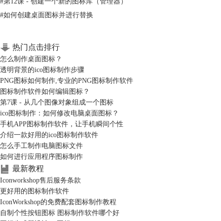
#
第12课 - 创建一个新的图标库（管理器）
#
如何创建桌面图标并进行替换
热门点击排行
怎么制作桌面图标？
透明背景的ico图标制作步骤
PNG图标如何制作,专业的PNG图标制作软件
图标制作软件如何编辑图标？
第7课 - 从几个图像对象组成一个图标
ico图标制作：如何修改电脑桌面图标？
手机APP图标制作软件，让手机瞬间个性
介绍一款好用的ico图标制作软件
怎么样？上面这个就是我刚刚随手做的一个手机图标，看上去是不是也不
怎么手工制作电脑图标文件
错呢？当然，花更多的时间，可以制作出更加精彩的手机图标。 现在就
如何进行应用程序图标制作
花一点时间为自己的手机量身定制一份手机图标吧！只需
下载图标制作软
最新教程
件
IconWorkshop，APP图标制作很简单就能完成。
Iconworkshop售后服务条款
更好用的图标制作软件
IconWorkshop的免费配套图标制作教程
自制个性按钮图标 图标制作软件哪个好