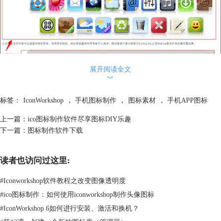
展开阅读全文
︾
标签：
IconWorkshop
，
手机图标制作
，
图标素材
，
手机APP图标
上一篇：
ico图标制作软件尽享图标DIY乐趣
下一篇：
图标制作软件下载
这个对象包里面集合了1144种对象，是手机APP图标制作的绝好素材。我
们可以选择喜欢的，然后利用鼠标拖放，把边框、背景、效果、内容等不
读者也访问过这里:
同的对象组合在一起，简单的组合让你分分秒就可以制作出一款漂亮的手
机图标。当然在制作的时候，要根据自己的手机型号选择合适的规格。
#
Iconworkshop软件教程之改变图像透明度
有了素材和方法，只需通过新建一个项目，然后在左边的管理器里找到这
#
ico图标制作：如何使用iconworkshop制作头像图标
款手机APP图标制作软件自带的素材，自由组合就可以了。
#
IconWorkshop 6如何进行安装、激活和换机？