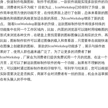
身，快速
制作电脑图标
、
制作手机图标
，一款软件就能实现多款软件的功
能，消费者何乐不为呢？ 目前为止，IconWorkshop已经得到了升级，操
作简单使用方便的功能不变，在传统界面上进行了创新，总体来看新的图
标颜色和插图的风格更加适合新的系统，为IconWorkshop增添了新的卖
点。 随着IconWorkshop新版本的升级，这款图标制作软件将很多特殊的
功能集中在同一个工作区域内，比如，内置的浏览器可以随时用缩略图的
形式来浏览各种文件，在硬盘上查找需要的图标图像以及相应的文件。再
比如，图标制作软件可以通过图像的载入和查看器，只需要单击就能快速
在图像上创建新的图标。 新款的IconWorkshop功能多了，展示与操作效
果好了，使用人群也越来越广泛了。为了让更多的消费者了解
IconWorkshop，厂家会为消费者们提供免费试用一个月的优惠。在这一个
月里，足可以了解这款图标制作软件的每一个功能，如果有不理解的地
方，可以随时通过
图标制作教程
仔细学习。等到学习结束后，您可以根据
实际需要决定是否购买，商家不会对消费者有一丝的强迫，机会永远掌握
在有头脑人的手中哦。