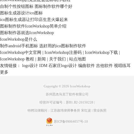
自制个性按钮图标 图标制作软件哪个好
图标生成器设计ico图标
ico图标生成器让打印店生意火爆起来
图标制作软件IconWorkshop简单介绍
图标制作器就选IconWorkshop
IconWorkshop是什么
制作android手机图标 选好用的ico图标制作软件
IconWorkshop中文官网
|
IconWorkshop注册码
|
IconWorkshop下载
|
IconWorkshop 教程
|
新闻
|
关于我们
|
站点地图
友情链接：
logo设计
IDM
石家庄logo设计
编曲软件
吉他软件
视唱练耳
更多
Copyright © 2026 IconWorkshop
苏州思杰马克丁软件有限公司
经营许可证编号：苏B1.B2-20150228
|
特聘法律顾问：江苏政纬律师事务所 宋红波
|
营业执照
苏ICP备09064057号-10