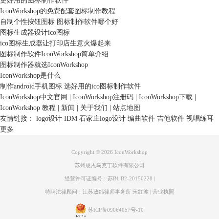
更好用的图标制作软件
IconWorkshop的免费配套图标制作教程
自制个性按钮图标 图标制作软件哪个好
图标生成器设计ico图标
ico图标生成器让打印店生意火爆起来
图标制作软件IconWorkshop简单介绍
图标制作器就选IconWorkshop
IconWorkshop是什么
制作android手机图标 选好用的ico图标制作软件
IconWorkshop中文官网
|
IconWorkshop注册码
|
IconWorkshop下载
|
IconWorkshop 教程
|
新闻
|
关于我们
|
站点地图
友情链接：
logo设计
IDM
石家庄logo设计
编曲软件
吉他软件
视唱练耳
更多
Copyright © 2026 IconWorkshop
苏州思杰马克丁软件有限公司
经营许可证编号：苏B1.B2-20150228
|
特聘法律顾问：江苏政纬律师事务所 宋红波
|
营业执照
苏ICP备09064057号-10