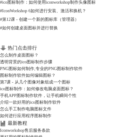
3、打开“添加一个图标至管理器”对话框，为图标命名。完成后，单击“确
#
ico图标制作：如何使用iconworkshop制作头像图标
定”。图标保存并添加到库中：
#
IconWorkshop 6如何进行安装、激活和换机？
#
第12课 - 创建一个新的图标库（管理器）
#
如何创建桌面图标并进行替换
热门点击排行
怎么制作桌面图标？
透明背景的ico图标制作步骤
PNG图标如何制作,专业的PNG图标制作软件
图标制作软件如何编辑图标？
第7课 - 从几个图像对象组成一个图标
ico图标制作：如何修改电脑桌面图标？
手机APP图标制作软件，让手机瞬间个性
4、现在可以关闭图标项目文件窗口，然后再通过双击相关的项目中的库
介绍一款好用的ico图标制作软件
打开它。 更多
IconWorkshop教程
：
IconWorkshop新手入门
怎么手工制作电脑图标文件
http://www.iconworkshop.cn/rumen.html
如何进行应用程序图标制作
最新教程
Iconworkshop售后服务条款