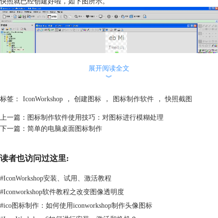
快照就已经创建好啦，如下图所示。
展开阅读全文
︾
标签：
IconWorkshop
，
创建图标
，
图标制作软件
，
快照截图
上一篇：
图标制作软件使用技巧：对图标进行模糊处理
第三种方法：创建一个多图标的快速缩略图快照。 首先，同第二种方法
下一篇：
简单的电脑桌面图标制作
的第一步选择多个图标后，点击选项“编辑/创建快照”，快捷键是一样
的。 其次，在弹出的对话框中我们选择“快速缩略图快照”，然后单击“确
读者也访问过这里:
定”按钮。 接下来，会出现“创建图像快照”的窗口，在这里我们根据需要
调整各项信息后单击“确定”。 最后，这样我们就大功告成了，在新的窗
#
IconWorkshop安装、试用、激活教程
口中就会生成这个多图标的快速缩略图快照了。 图标制作软件拥有很多
#
Iconworkshop软件教程之改变图像透明度
功能，这需要大家在实际操作中慢慢摸索，今天小编讲解的是使用
#
ico图标制作：如何使用iconworkshop制作头像图标
IconWorkshop图标制作软件来创建图像快照截图的方法，大家不妨亲自尝
试一下哦，了解更多技巧请查看
图标制作教程
。