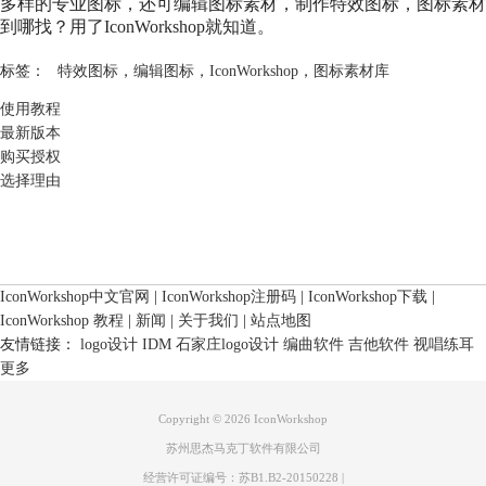
多样的专业图标，还可编辑图标素材，制作特效图标，图标素材
到哪找？用了IconWorkshop就知道。
标签：
特效图标
，
编辑图标
，
IconWorkshop
，
图标素材库
使用教程
最新版本
购买授权
选择理由
IconWorkshop中文官网
|
IconWorkshop注册码
|
IconWorkshop下载
|
IconWorkshop 教程
|
新闻
|
关于我们
|
站点地图
友情链接：
logo设计
IDM
石家庄logo设计
编曲软件
吉他软件
视唱练耳
更多
Copyright © 2026 IconWorkshop
苏州思杰马克丁软件有限公司
经营许可证编号：苏B1.B2-20150228
|