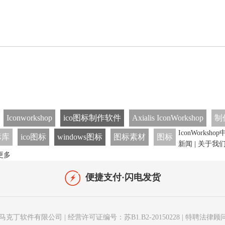
Iconworkshop
ico图标制作软件
Axialis IconWorkshop
制
IconWorksh
标库
ico图标
windows图标
图标素材
图标
新闻
|
关于我
更多
便捷支付·闪电发货
马克丁软件有限公司
|
经营许可证编号：苏B1.B2-20150228
|
特聘法律顾