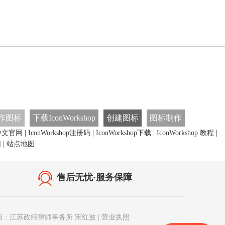
作图标
下载IconWorkshop
创建图标
图标制作
op中文官网
|
IconWorkshop注册码
|
IconWorkshop下载
|
IconWorkshop 教程
|
们
|
站点地图
售后无忧·服务保障
问：江苏政纬律师事务所 宋红波
|
营业执照