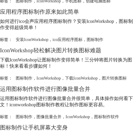
标签：
图标制作
，
IconWorkshop
，
手机图标
，
创建电脑图标
应用程序
图标制作
原来如此简单
如何进行ico会声应用程序
图标制作
？安装IconWorkshop，
图标制
作
变得超级简单！
标签：
安装IconWorkshop
，
ico应用程序图标
，
图标制作
IconWorkshop轻松解决图片转换图标难题
下载IconWorkshop让
图标制作
变得简单！三分钟将图片转换为图
标！快来看看步骤如何！
标签：
图标制作
，
IconWorkshop
，
下载IconWorkshop
，
图片转换图标
运用
图标制作
软件进行图像批量合并
运用
图标制作
软件进行图像批量合并很简单，具体操作如何看下
文！iconworkshop
图标制作
教程让制作图标更容易。
标签：
图标制作
，
图像批量合并
，
IconWorkshop
，
图标制作软件
图标制作
让手机屏幕大变身